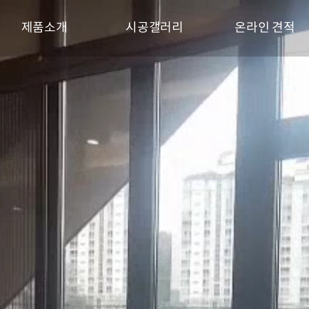
제품소개
시공갤러리
온라인 견적
폴딩도어
폴딩도어
온라인 견적
샷시
샤시